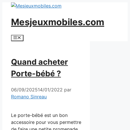
Aller
au
Mesjeuxmobiles.com
contenu
Menu
Quand acheter
Porte-bébé ?
06/09/2025
14/01/2022
par
Romano Sinreau
Le porte-bébé est un bon
accessoire pour vous permettre
de faire une petite promenade