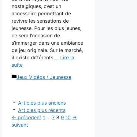
nostalgiques, c’est un
accessoire permettant de
revivre les sensations de
jeunesse. Pour les plus jeunes,
ce sera l’occasion de
s’immerger dans une ambiance
de jeu originale. Sur le marché,
il existe différents …
Lire la
suite
Catégories
Jeux Vidéos / Jeunesse
Articles plus anciens
Articles plus récents
Page
Page
Page
Page
Page
←
précédent
1
…
7
8
9
10
→
suivant