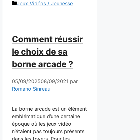
Catégories
Jeux Vidéos / Jeunesse
Comment réussir
le choix de sa
borne arcade ?
05/09/2025
08/09/2021
par
Romano Sinreau
La borne arcade est un élément
emblématique d’une certaine
époque où les jeux vidéo
n’étaient pas toujours présents
dans les foyers. Pour les