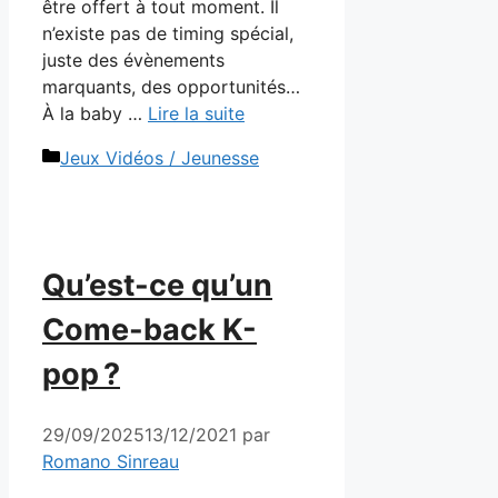
être offert à tout moment. Il
n’existe pas de timing spécial,
juste des évènements
marquants, des opportunités…
À la baby …
Lire la suite
Catégories
Jeux Vidéos / Jeunesse
Qu’est-ce qu’un
Come-back K-
pop ?
29/09/2025
13/12/2021
par
Romano Sinreau