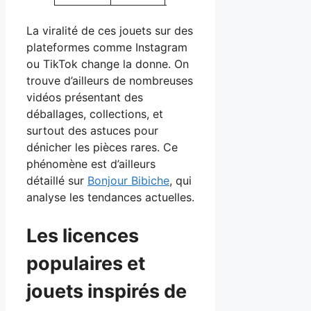
La viralité de ces jouets sur des
plateformes comme Instagram
ou TikTok change la donne. On
trouve d’ailleurs de nombreuses
vidéos présentant des
déballages, collections, et
surtout des astuces pour
dénicher les pièces rares. Ce
phénomène est d’ailleurs
détaillé sur
Bonjour Bibiche
, qui
analyse les tendances actuelles.
Les licences
populaires et
jouets inspirés de