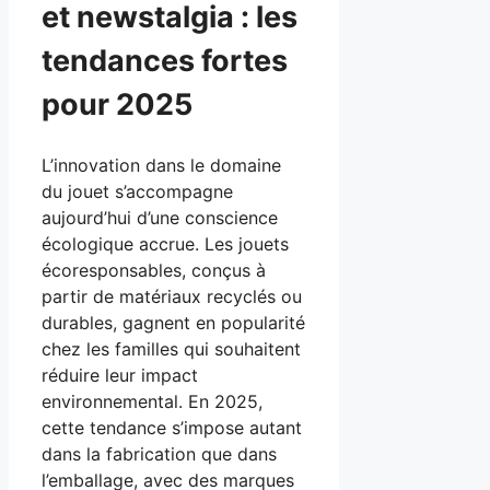
et newstalgia : les
tendances fortes
pour 2025
L’innovation dans le domaine
du jouet s’accompagne
aujourd’hui d’une conscience
écologique accrue. Les jouets
écoresponsables, conçus à
partir de matériaux recyclés ou
durables, gagnent en popularité
chez les familles qui souhaitent
réduire leur impact
environnemental. En 2025,
cette tendance s’impose autant
dans la fabrication que dans
l’emballage, avec des marques