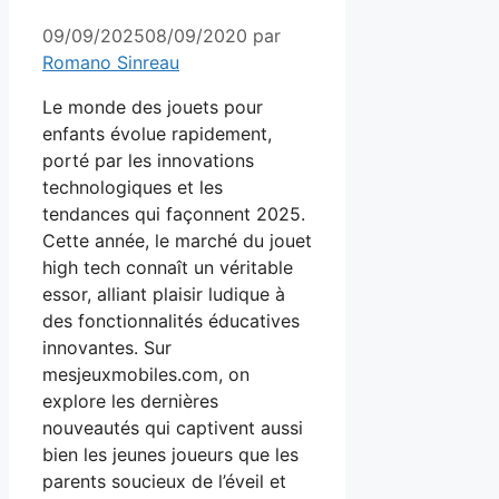
09/09/2025
08/09/2020
par
Romano Sinreau
Le monde des jouets pour
enfants évolue rapidement,
porté par les innovations
technologiques et les
tendances qui façonnent 2025.
Cette année, le marché du jouet
high tech connaît un véritable
essor, alliant plaisir ludique à
des fonctionnalités éducatives
innovantes. Sur
mesjeuxmobiles.com, on
explore les dernières
nouveautés qui captivent aussi
bien les jeunes joueurs que les
parents soucieux de l’éveil et