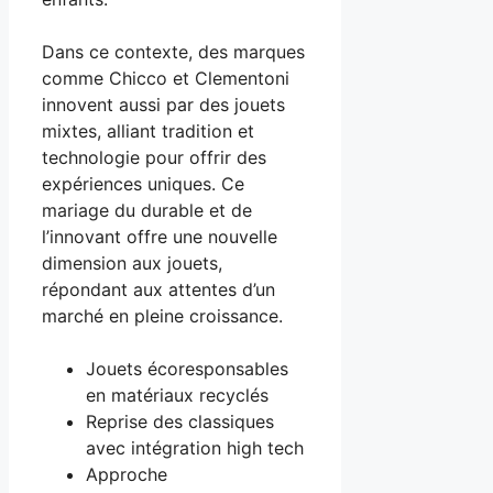
Dans ce contexte, des marques
comme Chicco et Clementoni
innovent aussi par des jouets
mixtes, alliant tradition et
technologie pour offrir des
expériences uniques. Ce
mariage du durable et de
l’innovant offre une nouvelle
dimension aux jouets,
répondant aux attentes d’un
marché en pleine croissance.
Jouets écoresponsables
en matériaux recyclés
Reprise des classiques
avec intégration high tech
Approche