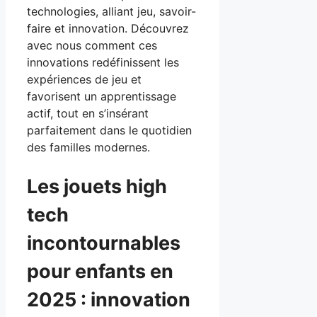
technologies, alliant jeu, savoir-
faire et innovation. Découvrez
avec nous comment ces
innovations redéfinissent les
expériences de jeu et
favorisent un apprentissage
actif, tout en s’insérant
parfaitement dans le quotidien
des familles modernes.
Les jouets high
tech
incontournables
pour enfants en
2025 : innovation