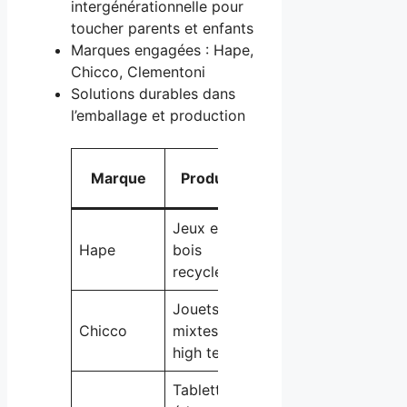
intergénérationnelle pour
toucher parents et enfants
Marques engagées : Hape,
Chicco, Clementoni
Solutions durables dans
l’emballage et production
Caractéristique
Marque
Produit
écologique
d’i
Jeux en
Matériaux
Des
Hape
bois
durables
mod
recyclé
Jouets
Fabrication
Fon
Chicco
mixtes
responsable
édu
high tech
Tablette