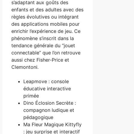
s’adaptant aux goûts des
enfants et des adultes avec des
règles évolutives ou intégrant
des applications mobiles pour
enrichir l’expérience de jeu. Ce
phénomène s’inscrit dans la
tendance générale du “jouet
connectable” que l’on retrouve
aussi chez Fisher-Price et
Clemontoni.
Leapmove : console
éducative interactive
primée
Dino Éclosion Secrète :
compagnon ludique et
pédagogique
Ma Fleur Magique Kittyfly
: jeu surprise et interactif