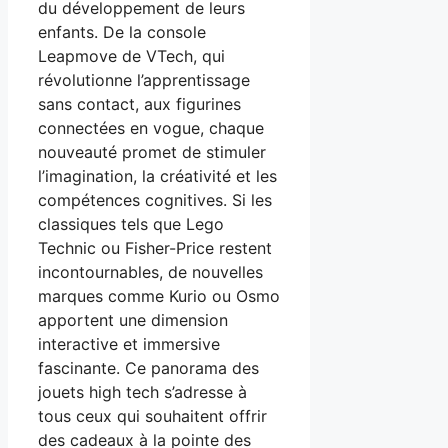
du développement de leurs
enfants. De la console
Leapmove de VTech, qui
révolutionne l’apprentissage
sans contact, aux figurines
connectées en vogue, chaque
nouveauté promet de stimuler
l’imagination, la créativité et les
compétences cognitives. Si les
classiques tels que Lego
Technic ou Fisher-Price restent
incontournables, de nouvelles
marques comme Kurio ou Osmo
apportent une dimension
interactive et immersive
fascinante. Ce panorama des
jouets high tech s’adresse à
tous ceux qui souhaitent offrir
des cadeaux à la pointe des