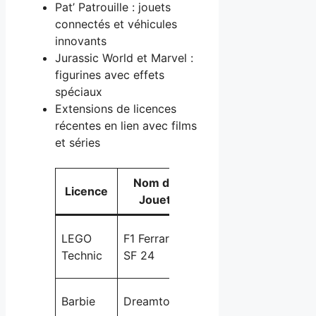
Pat’ Patrouille : jouets
connectés et véhicules
innovants
Jurassic World et Marvel :
figurines avec effets
spéciaux
Extensions de licences
récentes en lien avec films
et séries
Nom du
Caractéristique
Licence
Jouet
high tech
con
Pièces
LEGO
F1 Ferrari
8 a
mécaniques
Technic
SF 24
plu
avancées
Effets lumineux
Barbie
Dreamtopia
4-1
et sonores