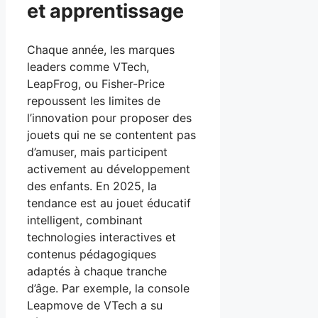
et apprentissage
Chaque année, les marques
leaders comme VTech,
LeapFrog, ou Fisher-Price
repoussent les limites de
l’innovation pour proposer des
jouets qui ne se contentent pas
d’amuser, mais participent
activement au développement
des enfants. En 2025, la
tendance est au jouet éducatif
intelligent, combinant
technologies interactives et
contenus pédagogiques
adaptés à chaque tranche
d’âge. Par exemple, la console
Leapmove de VTech a su