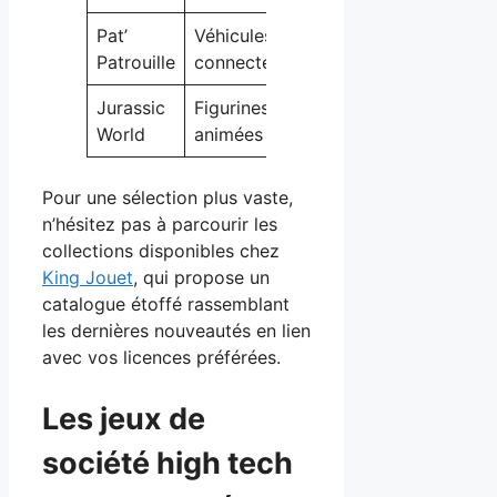
Pat’
Véhicules
Interactivité et
3-7
Patrouille
connectés
mobilité
Jurassic
Figurines
Mouvements et
5-1
World
animées
sons réalistes
Pour une sélection plus vaste,
n’hésitez pas à parcourir les
collections disponibles chez
King Jouet
, qui propose un
catalogue étoffé rassemblant
les dernières nouveautés en lien
avec vos licences préférées.
Les jeux de
société high tech