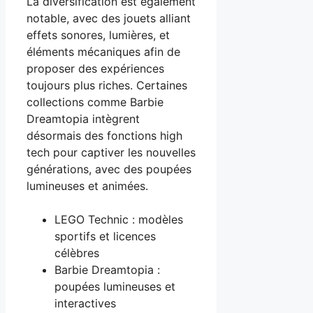
La diversification est également
notable, avec des jouets alliant
effets sonores, lumières, et
éléments mécaniques afin de
proposer des expériences
toujours plus riches. Certaines
collections comme Barbie
Dreamtopia intègrent
désormais des fonctions high
tech pour captiver les nouvelles
générations, avec des poupées
lumineuses et animées.
LEGO Technic : modèles
sportifs et licences
célèbres
Barbie Dreamtopia :
poupées lumineuses et
interactives