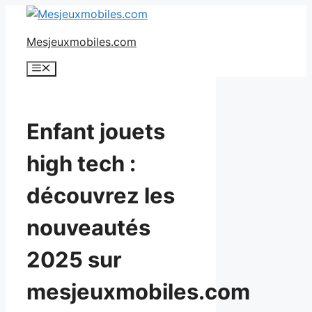
Aller
au
Mesjeuxmobiles.com
contenu
Menu
Enfant jouets
high tech :
découvrez les
nouveautés
2025 sur
mesjeuxmobiles.com