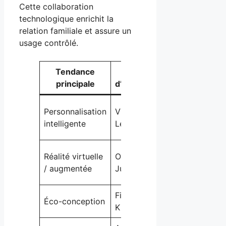
Cette collaboration
technologique enrichit la
relation familiale et assure un
usage contrôlé.
Tendance
Exemples
Impact s
principale
d’applications
l’enfan
Expérience
Personnalisation
VTech,
adaptée et
intelligente
LeapFrog
motivante
Immersion e
Réalité virtuelle
Osmo, Roblox
apprentissa
/ augmentée
Junior
ludique
Fisher-Price,
Écologie et
Éco-conception
KidKraft
durabilité