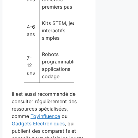
premiers pas
Créativité,
Kits STEM, jeux
4-6
logique,
interactifs
ans
apprentissage
simples
ludique
Robots
7-
Compétences
programmables,
12
techniques,
applications
ans
autonomie
codage
Il est aussi recommandé de
consulter régulièrement des
ressources spécialisées,
comme
Toyinfluence
ou
Gadgets Electroniques
, qui
publient des comparatifs et