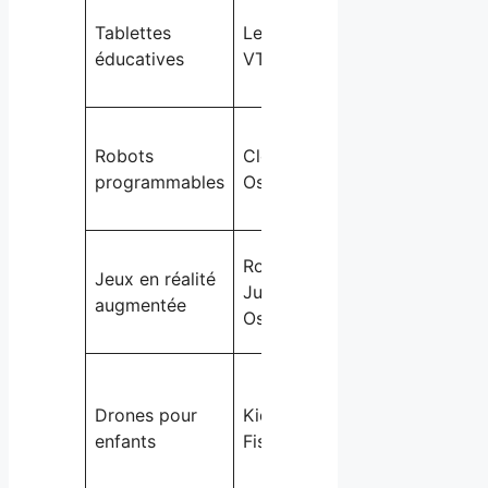
Apprentissage
Tablettes
LeapFrog,
personnalisé,
éducatives
VTech
stimulation
cognitive
Initiation au
Robots
Clementoni,
codage,
programmables
Osmo
résolution de
problèmes
Immersion,
Roblox
Jeux en réalité
créativité,
Junior,
augmentée
coordination
Osmo
visuo-motrice
Motricité,
activité
Drones pour
KidKraft,
physique,
enfants
Fisher-Price
découverte
technologique