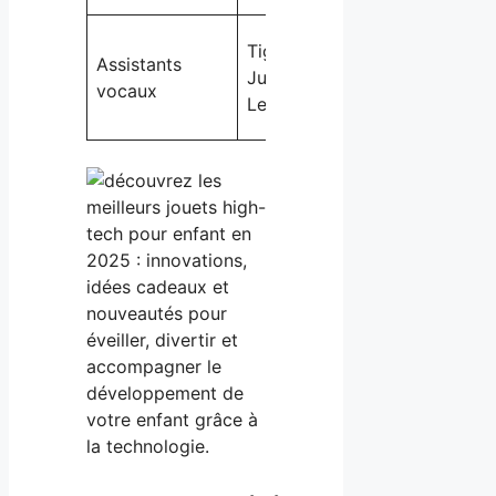
Communication
TigTag
Assistants
écoute,
Junior,
vocaux
enrichissement
LeapFrog
du vocabulaire