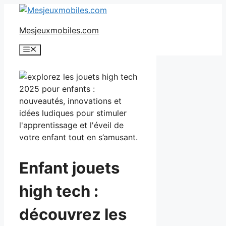
Aller
au
Mesjeuxmobiles.com
contenu
Menu
Enfant jouets
high tech :
découvrez les