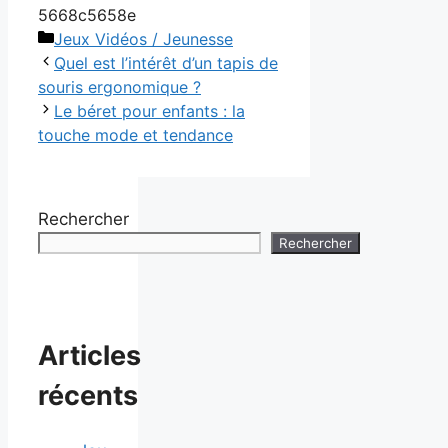
5668c5658e
Catégories
Jeux Vidéos / Jeunesse
Quel est l’intérêt d’un tapis de
souris ergonomique ?
Le béret pour enfants : la
touche mode et tendance
Rechercher
Rechercher
Articles
récents