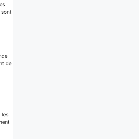
des
 sont
ande
nt de
 les
ment