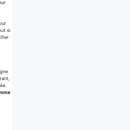
sur
our
ut si
fier
igne
rant,
ée.
amme