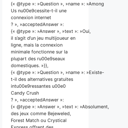
{« @type »: »Question », »name »: »Among
Us nu00e9cessite-t-il une
connexion internet
? », »acceptedAnswer »:
{« @type »: »Answer », »text »: »Oui,
il s’agit d’un jeu multijoueur en
ligne, mais la connexion
minimale fonctionne sur la
plupart des ru00e9seaux
domestiques. »}},
{« @type »: »Question », »name »: »Existe-
t-il des alternatives gratuites
intu00e9ressantes u00e0
Candy Crush
? », »acceptedAnswer »:
{« @type »: »Answer », »text »: »Absolument,
des jeux comme Bejeweled,
Forest Match ou Crystical
Express offrent des