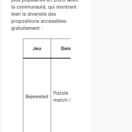
la communauté, qui montrent
bien la diversité des
propositions accessibles
gratuitement :
Avan
Jeu
Genre
Description
prin
Un
classique
intemporel
Très
où il faut
acces
Puzzle
aligner des
Bejeweled
et add
match-3
gemmes
pour 
étincelantes
âges.
pour
gagner des
points.