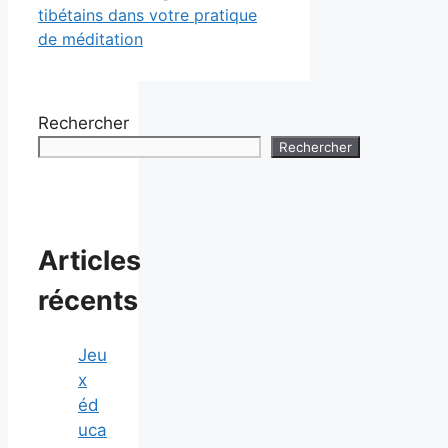
tibétains dans votre pratique
de méditation
Rechercher
Rechercher
Articles
récents
Jeu
x
éd
uca