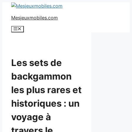
Aller
au
Mesjeuxmobiles.com
contenu
Menu
Les sets de
backgammon
les plus rares et
historiques : un
voyage à
travers le