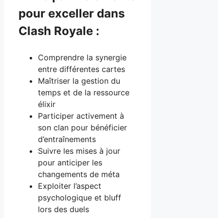
pour exceller dans
Clash Royale :
Comprendre la synergie
entre différentes cartes
Maîtriser la gestion du
temps et de la ressource
élixir
Participer activement à
son clan pour bénéficier
d’entraînements
Suivre les mises à jour
pour anticiper les
changements de méta
Exploiter l’aspect
psychologique et bluff
lors des duels