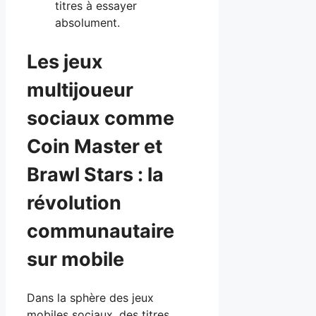
Les jeux
multijoueur
sociaux comme
Coin Master et
Brawl Stars : la
révolution
communautaire
sur mobile
Dans la sphère des jeux
mobiles sociaux, des titres