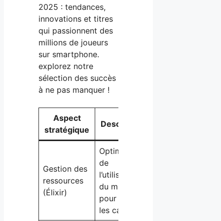
Aspect
Impact sur le
Description
stratégique
gameplay
Optimisation
Permet un
de
Gestion des
contrôle
l’utilisation
ressources
précis de la
du mana
(Élixir)
cadence et
pour poser
des attaques
les cartes