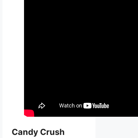
Candy Crush