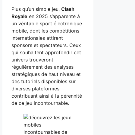
Plus qu’un simple jeu,
Clash
Royale
en 2025 s’apparente à
un véritable sport électronique
mobile, dont les compétitions
internationales attirent
sponsors et spectateurs. Ceux
qui souhaitent approfondir cet
univers trouveront
régulièrement des analyses
stratégiques de haut niveau et
des tutoriels disponibles sur
diverses plateformes,
contribuant ainsi à la pérennité
de ce jeu incontournable.