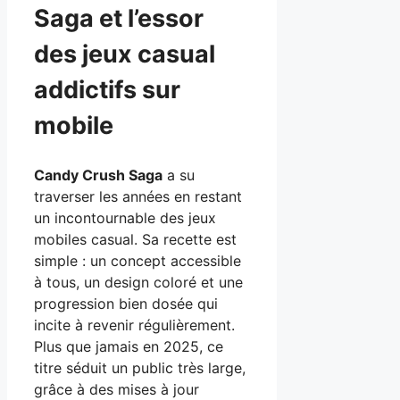
Saga et l’essor
des jeux casual
addictifs sur
mobile
Candy Crush Saga
a su
traverser les années en restant
un incontournable des jeux
mobiles casual. Sa recette est
simple : un concept accessible
à tous, un design coloré et une
progression bien dosée qui
incite à revenir régulièrement.
Plus que jamais en 2025, ce
titre séduit un public très large,
grâce à des mises à jour