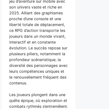
jeu d’aventure sur mobile avec
son univers vaste et riche en
2025. Alliant des graphismes
proche d’une console et une
liberté totale de déplacement,
ce RPG d’action transporte les
joueurs dans un monde vivant,
interactif et en constante
évolution. Le succès repose sur
plusieurs piliers, notamment la
profondeur scénaristique, la
diversité des personnages avec
leurs compétences uniques et
le renouvellement fréquent des
contenus.
Les joueurs plongent dans une
quête épique, où exploration et
combats rythmés s’entremêlent.