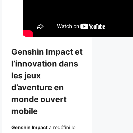
Genshin Impact et
l’innovation dans
les jeux
d’aventure en
monde ouvert
mobile
Genshin Impact
a redéfini le