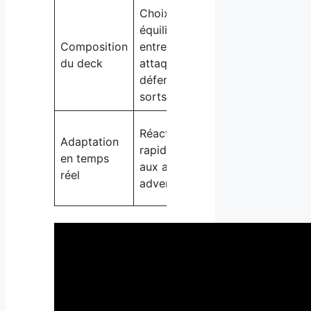
Choix
Favorise des
équilibré
combinaisons
Composition
entre
efficaces
du deck
attaque,
adaptées à
défense et
son style de
sorts
jeu
Détermine
Réaction
Adaptation
souvent le
rapide face
en temps
succès ou
aux actions
réel
l’échec du
adverses
duel