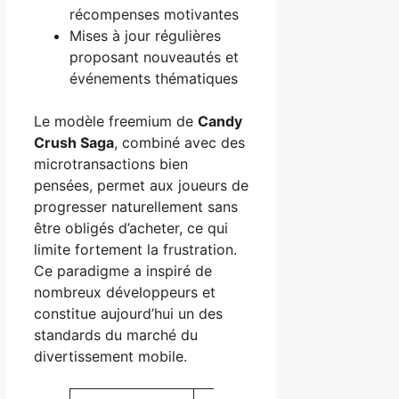
récompenses motivantes
Mises à jour régulières
proposant nouveautés et
événements thématiques
Le modèle freemium de
Candy
Crush Saga
, combiné avec des
microtransactions bien
pensées, permet aux joueurs de
progresser naturellement sans
être obligés d’acheter, ce qui
limite fortement la frustration.
Ce paradigme a inspiré de
nombreux développeurs et
constitue aujourd’hui un des
standards du marché du
divertissement mobile.