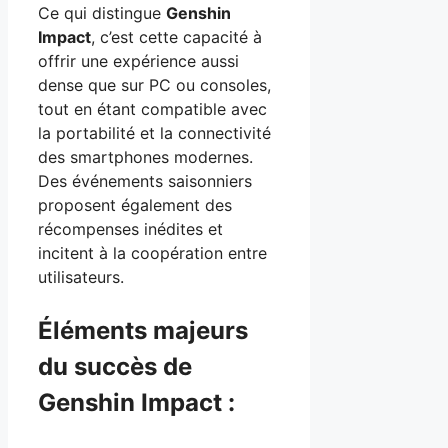
Ce qui distingue
Genshin
Impact
, c’est cette capacité à
offrir une expérience aussi
dense que sur PC ou consoles,
tout en étant compatible avec
la portabilité et la connectivité
des smartphones modernes.
Des événements saisonniers
proposent également des
récompenses inédites et
incitent à la coopération entre
utilisateurs.
Éléments majeurs
du succès de
Genshin Impact :