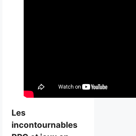
Les
incontournables