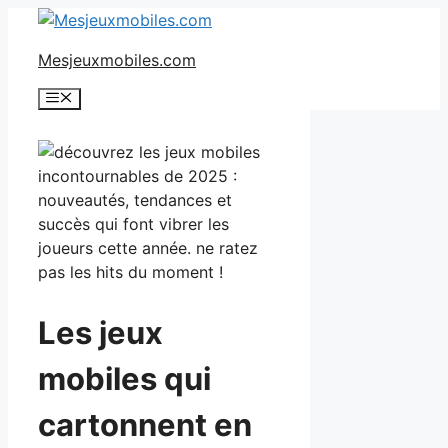
Aller
au
Mesjeuxmobiles.com
contenu
Menu
Les jeux
mobiles qui
cartonnent en